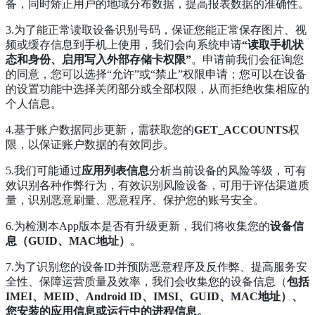
备，同时矫正用户的地域分布数据，提高报表数据的准确性。
3.为了能正常读取设备识别号码，保证您能正常保存图片、视
频或缓存信息到手机上使用，我们会向系统申请
“读取手机状
态和身份、启用写入外部存储卡权限”
。申请前我们会征询您
的同意，您可以选择“允许”或“禁止”权限申请；您可以在设备
的设置功能中选择关闭部分或全部权限，从而拒绝收集相应的
个人信息。
4.基于账户数据同步更新，需获取您的
GET_ACCOUNTS
权
限，以保证账户数据的有效同步。
5.我们可能通过
应用列表信息
分析当前设备的风险等级，可有
效识别各种作弊行为，有效识别风险设备，可用于评估渠道质
量，识别恶意刷量、恶意程序、保护您的账号安全。
6.为检测本App版本是否有升级更新，我们将收集您的
设备信
息（GUID、MAC地址）
。
7.为了识别您的设备ID并预防恶意程序及反作弊、提高服务安
全性、保障运营质量及效率，我们会收集您的设备信息（
包括
IMEI、MEID、Android ID、IMSI、GUID、MAC地址）、
您安装的应用信息或运行中的进程信息。