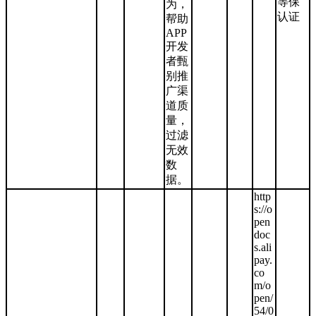
等保
为，
认证
帮助
APP
开发
者甄
别推
广渠
道质
量，
过滤
无效
数
据。
http
s://o
pen
doc
s.ali
pay.
co
m/o
pen/
54/0