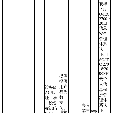
获得
了IS
O/IEC
27001:
2013
信息
安全
管理
体系
认
证、I
SO/IE
C 270
18:201
9公有
提供
云个
提供
人信
用户
设备M
息保
行为
AC地
护管
数
址、唯
理体
据、
一设备
系认
嵌入
App
标识码
证。
第三
http
运营