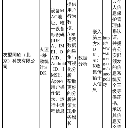
云个
提供
人信
用户
设备M
息保
行为
AC地
护管
数
址、唯
理体
据、
一设备
系认
嵌入
App
标识码
证。
第三
http
运营
(IDF
s://
并拥
方S
数据
A、IM
ww
友盟
D
有公
的采
EI、O
w.u
友盟同欣（北
K，
+移
安部
集与
AID、
数据
men
SD
京）科技有限公
动统
颁发
可视
Android
g.co
分析
K收
司
计S
的信
m/p
_ID、I
化分
集传
DK
息系
age/
MSI)、
析，
输个
poli
统安
App内
帮助
人信
cy
全三
用户操
更好
息
级等
作记
的分
保证
录、运
析决
书。
行中进
策实
承诺
程信息
现业
其信
务增
息安
长
全管