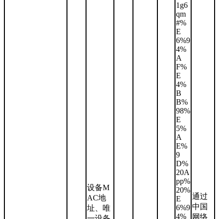
1g6
qm
#%
E
6%9
4%
A
F%
E
4%
B
B%
98%
E
5%
A
E%
9
D%
20A
pp%
设备M
20%
通过
AC地
E
中国
6%9
址、唯
4%
网络
一设备