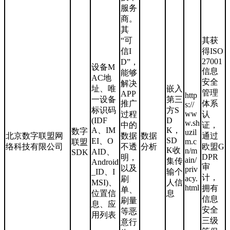
服务
商。
其
“可
其获
信I
得ISO
27001
D”，
设备M
信息
能够
AC地
安全
解决
址、唯
嵌入
管理
APP
http
一设备
第三
推广
体系
s://
标识码
方S
ww
过程
认
(IDF
D
w.sh
中的
证，
A、IM
K，
数字
uzil
北京数字联盟网
数据
数据
通过
SD
EI、O
m.c
联盟
络科技有限公司
不透
分析
欧盟G
K收
n/m
AID、
SDK
DPR
明，
ain/
集传
Android
审
以及
priv
_ID、I
输个
计，
acy.
刷
MSI)、
人信
html
拥有
单、
位置信
息
信息
刷量
息、应
安全
等恶
用列表
三级
意行