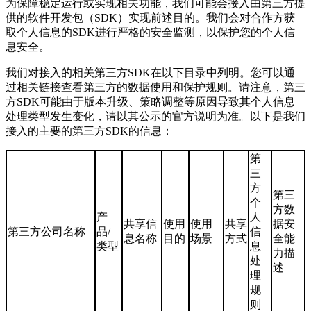
为保障稳定运行或实现相关功能，我们可能会接入由第三方提
供的软件开发包（SDK）实现前述目的。我们会对合作方获
取个人信息的SDK进行严格的安全监测，以保护您的个人信
息安全。
我们对接入的相关第三方SDK在以下目录中列明。您可以通
过相关链接查看第三方的数据使用和保护规则。请注意，第三
方SDK可能由于版本升级、策略调整等原因导致其个人信息
处理类型发生变化，请以其公示的官方说明为准。以下是我们
接入的主要的第三方SDK的信息：
第
三
方
第三
个
方数
产
人
共享信
使用
使用
共享
据安
第三方公司名称
品/
信
息名称
目的
场景
方式
全能
类型
息
力描
处
述
理
规
则