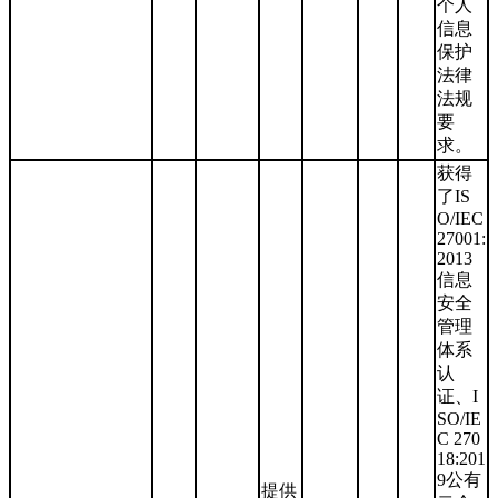
个人
信息
保护
法律
法规
要
求。
获得
了IS
O/IEC
27001:
2013
信息
安全
管理
体系
认
证、I
SO/IE
C 270
18:201
9公有
提供