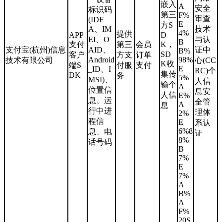
嵌入
A
安全
标识码
第三
F%
审查
(IDF
E
方S
A、IM
技术
4%
提供
APP
D
EI、O
与认
B
支付
第三
会员
K，
支付宝(杭州)信息
AID、
证中
B%
SD
客户
方支
订单
Android
98%
技术有限公司
心(CC
K收
端S
付服
支付
E
_ID、I
RC)个
集传
DK
务
5%
MSI)、
人信
输个
A
位置信
息安
人信
E%
息、运
全管
A
息
行中进
理体
2%
程信
E
系认
6%8
息、电
证
8%
话号码
B
7%
E
7%
A
B%
A
F%
20S