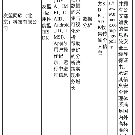
(IDF
s://
并拥
方S
数据
A、IM
友盟
ww
D
有公
的采
EI、O
+应
w.u
友盟同欣（北
K，
安部
集与
AID、
数据
用性
men
SD
京）科技有限公
颁发
可视
Android
g.co
分析
能监
K收
司
的信
m/p
_ID、I
化分
控S
集传
息系
age/
MSI)、
析，
DK
输个
poli
统安
App内
帮助
人信
cy
全三
用户操
更好
息
级等
作记
的分
保证
录、运
析决
书。
行中进
策实
承诺
程信息
现业
其信
务增
息安
长
全管
理体
系满
足国
内外
高标
准的